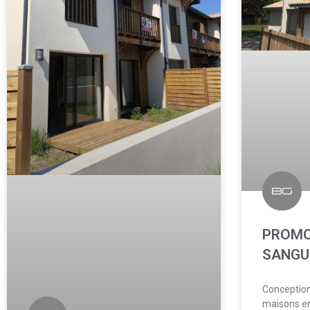
PROMO
SANGU
Conception
maisons en